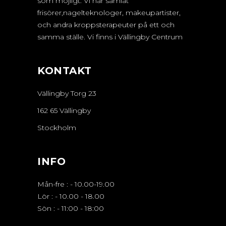
som möjligt. Vi har samlat
frisörer,nagelteknologer, makeupartister,
och andra kroppsterapeuter på ett och
samma ställe. Vi finns i Vällingby Centrum
KONTAKT
Vällingby Torg 23
162 65 Vällingby
Stockholm
INFO
Mån-fre :
-
10.00-19.00
Lör :
-
10.00 - 18.00
Sön :
-
11:00 - 18:00