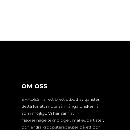
NAGLAR
NAGELTRENDER
NAGLAR
NAGLAR
SHADES
NAGLAR
OM OSS
SHADES har ett brett utbud av tjänster,
detta för att möta så många önskemål
som möjligt. Vi har samlat
frisörer,nagelteknologer, makeupartister,
och andra kroppsterapeuter på ett och